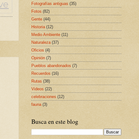
Fotografías antiguas
(35)
Fotos
(82)
Gente
(44)
Historia
(12)
Medio Ambiente
(11)
Naturaleza
(37)
Oficios
(4)
Opinión
(7)
Pueblos abandonados
(7)
Recuerdos
(16)
Rutas
(38)
Videos
(22)
celebraciones
(12)
fauna
(3)
Busca en este blog