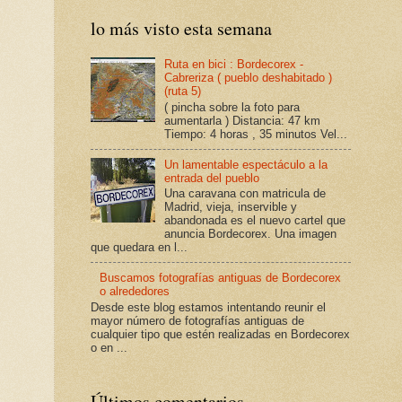
lo más visto esta semana
Ruta en bici : Bordecorex -
Cabreriza ( pueblo deshabitado )
(ruta 5)
( pincha sobre la foto para
aumentarla ) Distancia: 47 km
Tiempo: 4 horas , 35 minutos Vel...
Un lamentable espectáculo a la
entrada del pueblo
Una caravana con matricula de
Madrid, vieja, inservible y
abandonada es el nuevo cartel que
anuncia Bordecorex. Una imagen
que quedara en l...
Buscamos fotografías antiguas de Bordecorex
o alrededores
Desde este blog estamos intentando reunir el
mayor número de fotografías antiguas de
cualquier tipo que estén realizadas en Bordecorex
o en ...
Últimos comentarios